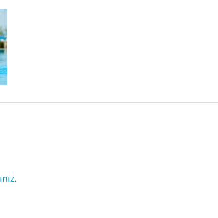
ınız
.