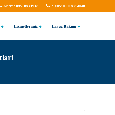
Merkez
0850 888 11 48
e-şube
0850 888 40 48
Hizmetlerimiz
Havuz Bakımı
lari