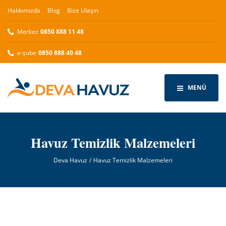
Hakkımızda
Blog
Bize Ulaşın
Merkez
0850 888 11 48
e-şube
0850 888 40 48
MENÜ
Havuz Temizlik Malzemeleri
Deva Havuz
Havuz Temizlik Malzemeleri