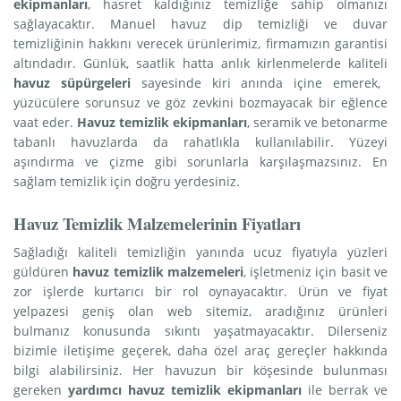
ekipmanları
, hasret kaldığınız temizliğe sahip olmanızı
sağlayacaktır. Manuel havuz dip temizliği ve duvar
temizliğinin hakkını verecek ürünlerimiz, firmamızın garantisi
altındadır. Günlük, saatlik hatta anlık kirlenmelerde kaliteli
havuz süpürgeleri
sayesinde kiri anında içine emerek,
yüzücülere sorunsuz ve göz zevkini bozmayacak bir eğlence
vaat eder.
Havuz temizlik ekipmanları
, seramik ve betonarme
tabanlı havuzlarda da rahatlıkla kullanılabilir. Yüzeyi
aşındırma ve çizme gibi sorunlarla karşılaşmazsınız. En
sağlam temizlik için doğru yerdesiniz.
Havuz Temizlik Malzemelerinin Fiyatları
Sağladığı kaliteli temizliğin yanında ucuz fiyatıyla yüzleri
güldüren
havuz temizlik malzemeleri
, işletmeniz için basit ve
zor işlerde kurtarıcı bir rol oynayacaktır. Ürün ve fiyat
yelpazesi geniş olan web sitemiz, aradığınız ürünleri
bulmanız konusunda sıkıntı yaşatmayacaktır. Dilerseniz
bizimle iletişime geçerek, daha özel araç gereçler hakkında
bilgi alabilirsiniz. Her havuzun bir köşesinde bulunması
gereken
yardımcı havuz temizlik ekipmanları
ile berrak ve