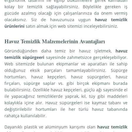
ergonomik tasarımı ile eğilip bükülmelere gerek kalmadan
kolay bir temizlik sağlayabilirsiniz. Böylelikle gereken iş
gücüde azalmış olacağı için çalışanlarınıza da önem vermiş
olacaksınız. Siz de havuzunuza uygun
havuz temizlik
ürünlerini
satın almak için web sitemizi inceleyebilirsiniz.
Havuz Temizlik Malzemelerinin Avantajları
Göründüğünden daha temiz bir havuz işletmek,
havuz
temizlik süpürgeeri
sayesinde zahmetsizce gerçekleşebiliyor.
Web sitemizde bulunan ekipmanlar ve aparatları ile sahip
olduğunuz eksik parçaları tamamlayabilirsiniz. Süpürge
hortumları, havuz kepçeleri, havuz süpürgeleri, havuz
fırçaları, süpürge saplar vs. gibi birçok ekipmanı burada
bulabilirsiniz. Özellikle havuz kepçeleri, güçlü ağı sayesinde el
ile yapacağınız temizliklerde yaprak, kıl, tüy gibi maddeleri
kolaylıkla içine alır. Havuz süpürgeleri ise kaymaz tabanı ve
değiştirilebilir hortumları ile her türlü havuz tabanında
rahatça kullanılabilir.
Dayanıklı plastik ve alüminyum karışımı olan
havuz temizlik