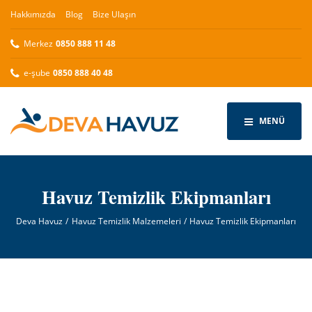
Hakkımızda
Blog
Bize Ulaşın
Merkez
0850 888 11 48
e-şube
0850 888 40 48
MENÜ
Havuz Temizlik Ekipmanları
Deva Havuz
Havuz Temizlik Malzemeleri
Havuz Temizlik Ekipmanları