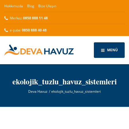
Hakkımızda
Blog
Bize Ulaşın
Merkez
0850 888 11 48
e-şube
0850 888 40 48
MENÜ
ekolojik_tuzlu_havuz_sistemleri
Deva Havuz
ekolojik_tuzlu_havuz_sistemleri