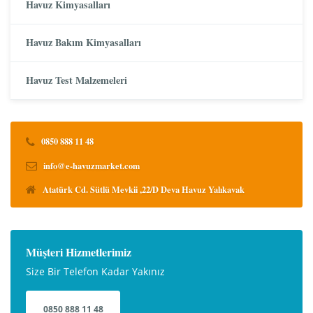
Havuz Kimyasalları
Havuz Bakım Kimyasalları
Havuz Test Malzemeleri
0850 888 11 48
info@e-havuzmarket.com
Atatürk Cd. Sütlü Mevkii ,22/D Deva Havuz Yalıkavak
Müşteri Hizmetlerimiz
Size Bir Telefon Kadar Yakınız
0850 888 11 48