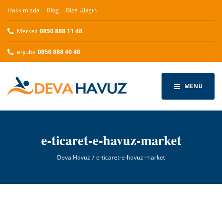
Hakkımızda
Blog
Bize Ulaşın
Merkez
0850 888 11 48
e-şube
0850 888 40 48
MENÜ
e-ticaret-e-havuz-market
Deva Havuz
e-ticaret-e-havuz-market