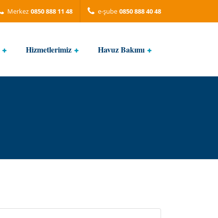
Merkez
0850 888 11 48
e-şube
0850 888 40 48
Hizmetlerimiz
Havuz Bakımı