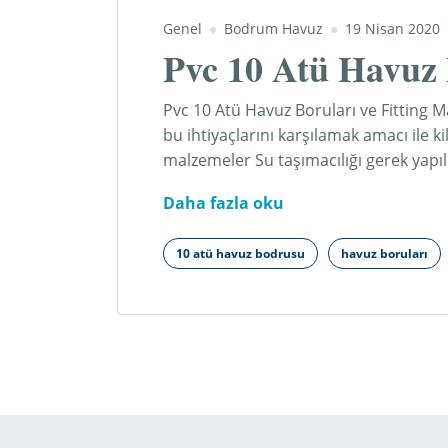
Genel
Bodrum Havuz
19 Nisan 2020
Pvc 10 Atü Havuz 
Pvc 10 Atü Havuz Boruları ve Fitting 
bu ihtiyaçlarını karşılamak amacı ile k
malzemeler Su taşımacılığı gerek yapıl
Pvc
Daha fazla oku
10
Atü
10 atü havuz bodrusu
havuz boruları
Havuz
Boruları
ve
Fitting
Malzemeler