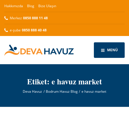
Hakkımızda
Blog
Bize Ulaşın
Merkez
0850 888 11 48
e-şube
0850 888 40 48
MENÜ
Etiket:
e havuz market
Deva Havuz
Bodrum Havuz Blog
e havuz market