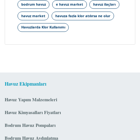
Kullanımı
bodrum havuz
e havuz market
havuz ilaçları
Zararları
havuz market
havuza fazla klor atılırsa ne olur
nedir?
Havuzlarda Klor Kullanımı
Havuz Ekipmanları
Havuz Yapım Malzemeleri
Havuz Kimyasalları Fiyatları
Bodrum Havuz Pompaları
Bodrum Havuz Aydınlatma