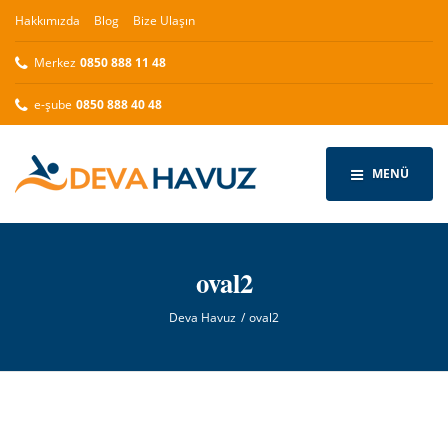
Hakkımızda
Blog
Bize Ulaşın
Merkez
0850 888 11 48
e-şube
0850 888 40 48
MENÜ
oval2
Deva Havuz
oval2