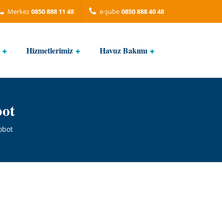
Merkez
0850 888 11 48
e-şube
0850 888 40 48
Hizmetlerimiz
Havuz Bakımı
bot
obot