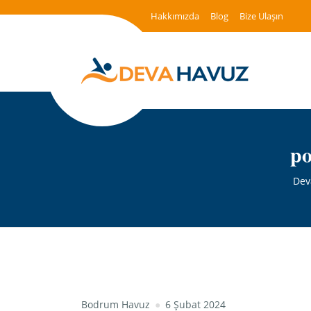
Hakkımızda
Blog
Bize Ulaşın
po
Dev
Bodrum Havuz
6 Şubat 2024