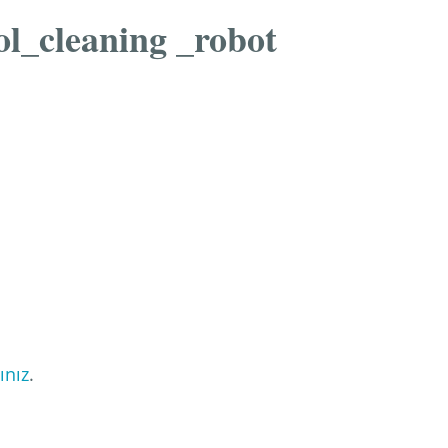
l_cleaning _robot
ınız
.