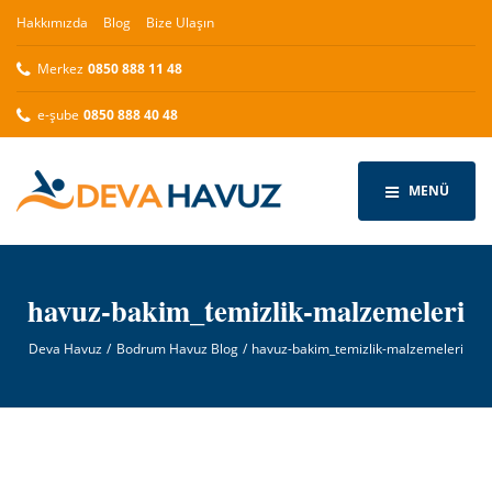
Hakkımızda
Blog
Bize Ulaşın
Merkez
0850 888 11 48
e-şube
0850 888 40 48
MENÜ
havuz-bakim_temizlik-malzemeleri
Deva Havuz
Bodrum Havuz Blog
havuz-bakim_temizlik-malzemeleri