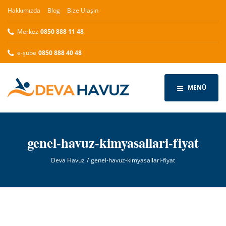
Hakkımızda
Blog
Bize Ulaşın
Merkez
0850 888 11 48
e-şube
0850 888 40 48
MENÜ
genel-havuz-kimyasallari-fiyat
Deva Havuz
genel-havuz-kimyasallari-fiyat