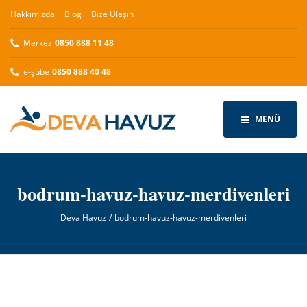
Hakkımızda
Blog
Bize Ulaşın
Merkez
0850 888 11 48
e-şube
0850 888 40 48
MENÜ
bodrum-havuz-havuz-merdivenleri
Deva Havuz
bodrum-havuz-havuz-merdivenleri